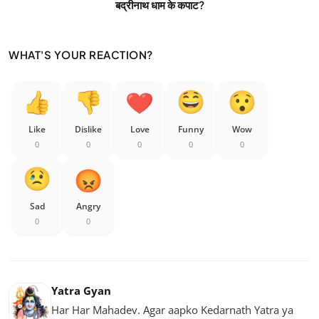
बद्रीनाथ धाम के कपाट?
WHAT'S YOUR REACTION?
Like
Dislike
Love
Funny
Wow
0
0
0
0
0
Sad
Angry
0
0
Yatra Gyan
Har Har Mahadev. Agar aapko Kedarnath Yatra ya