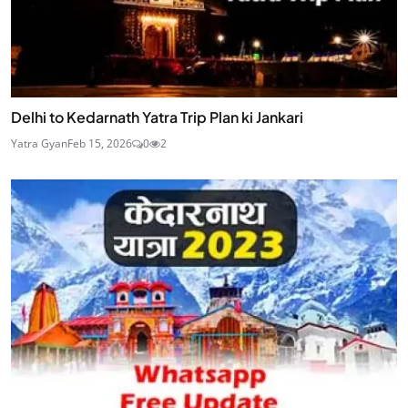
Delhi to Kedarnath Yatra Trip Plan ki Jankari
Yatra Gyan
Feb 15, 2026
0
2