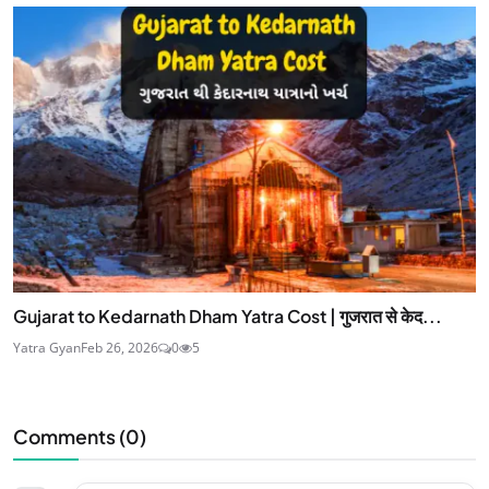
Gujarat to Kedarnath Dham Yatra Cost | गुजरात से केद...
Yatra Gyan
Feb 26, 2026
0
5
Comments (
0
)