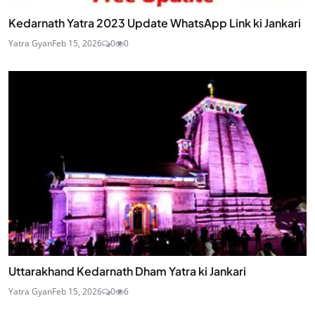
Kedarnath Yatra 2023 Update WhatsApp Link ki Jankari
Yatra Gyan
Feb 15, 2026
0
0
Uttarakhand Kedarnath Dham Yatra ki Jankari
Yatra Gyan
Feb 15, 2026
0
6