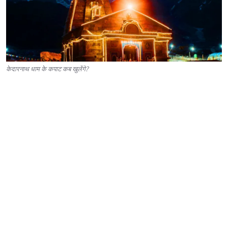
केदारनाथ धाम के कपाट कब खुलेंगे?