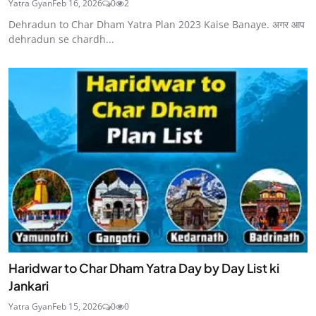
Yatra Gyan
Feb 16, 2026
0
2
Dehradun to Char Dham Yatra Plan 2023 Kaise Banaye. अगर आप
dehradun se chardh...
Haridwar to Char Dham Yatra Day by Day List ki
Jankari
Yatra Gyan
Feb 15, 2026
0
0