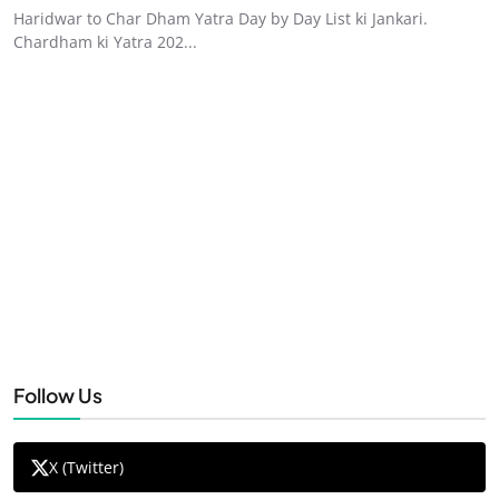
Haridwar to Char Dham Yatra Day by Day List ki Jankari.
Chardham ki Yatra 202...
Follow Us
X (Twitter)