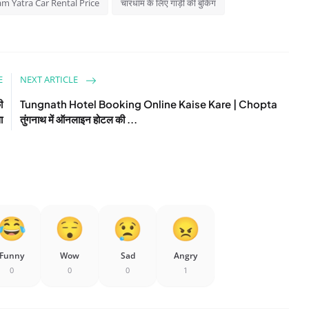
m Yatra Car Rental Price
चारधाम के लिए गाड़ी की बुकिंग
E
NEXT ARTICLE
ी
Tungnath Hotel Booking Online Kaise Kare | Chopta
ा
तुंगनाथ में ऑनलाइन होटल की ...
Funny
Wow
Sad
Angry
0
0
0
1