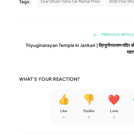
Tags:
Char Dham Yatra Car Rental Price
2026 Char Dha
PREVIOUS ARTICL
Triyuginarayan Temple ki Jankari | त्रियुगीनारायण मंदिर क
महत्त
WHAT'S YOUR REACTION?
Like
Dislike
Love
0
0
0