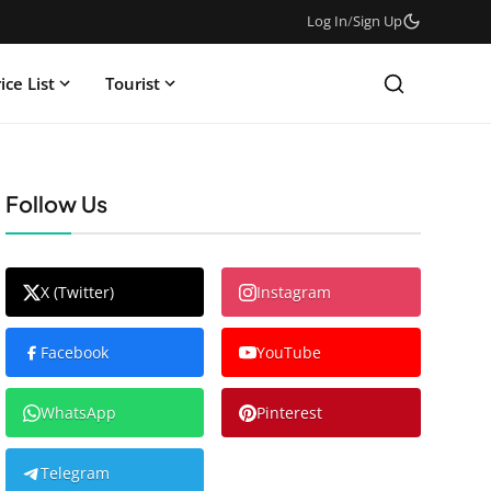
Log In
/
Sign Up
ice List
Tourist
Follow Us
X (Twitter)
Instagram
Facebook
YouTube
WhatsApp
Pinterest
Telegram