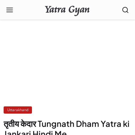
Uttarakhand
तृतीय केदार Tungnath Dham Yatra ki
Jankari Hindi Me