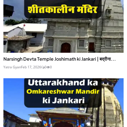
Narsingh Devta Temple Joshimath ki Jankari | बद्रीना...
Yatra Gyan
Feb 17, 2026
0
0