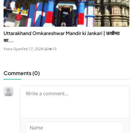
Uttarakhand Omkareshwar Mandir ki Jankari | ऊखीमठ
का...
Yatra Gyan
Feb 17, 2026
0
10
Comments (
0
)