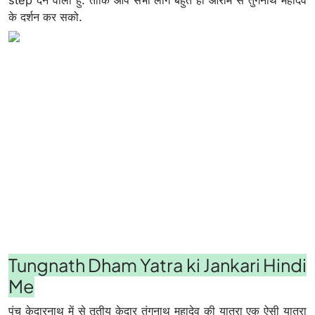
step देने वाला हु. ताकि आप सभी लोग बहुत ही आराम से तुंगनाथ महादेव
के दर्शन कर सको.
Tungnath Dham Yatra ki Jankari Hindi
Me
पंच केदारनाथ में से तृतीय केदार तुंगनाथ महादेव की यात्रा एक ऐसी यात्रा