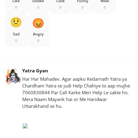
Like
Dislike
Love
Funny
Wow
0
0
0
0
0
Sad
Angry
0
0
Yatra Gyan
Har Har Mahadev. Agar aapko Kedarnath Yatra ya
Chardham Yatra se judi Help Chahiye to aap mujhe
7060830844 Par Call Karke Meri Help Le sakte ho.
Mera Naam Mayank hai or Me Haridwar
Uttarakhand se hu.