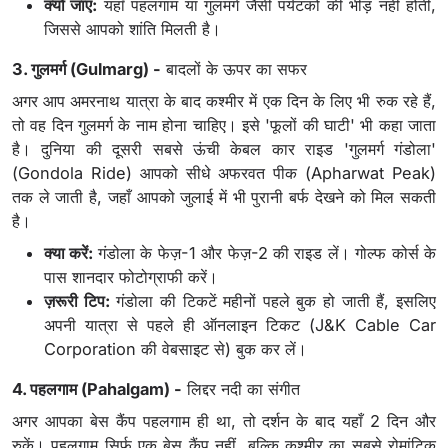
क्यों जाएं:
यहाँ पहलगाम या गुलमर्ग जैसी पर्यटकों की भीड़ नहीं होती,
जिससे आपको शांति मिलती है।
3. गुलमर्ग (Gulmarg) -
बादलों के ऊपर का सफर
अगर आप अमरनाथ यात्रा के बाद कश्मीर में एक दिन के लिए भी रुक रहे हैं,
तो वह दिन गुलमर्ग के नाम होना चाहिए। इसे 'फूलों की घाटी' भी कहा जाता
है। दुनिया की दूसरी सबसे ऊंची केबल कार राइड 'गुलमर्ग गंडोला'
(Gondola Ride) आपको सीधे अफरवत पीक (Apharwat Peak)
तक ले जाती है, जहाँ आपको जुलाई में भी पुरानी बर्फ देखने को मिल सकती
है।
क्या करें:
गंडोला के फेज़-1 और फेज़-2 की राइड लें। गोल्फ कोर्स के
पास शानदार फोटोग्राफी करें।
ज़रूरी टिप:
गंडोला की टिकटें महीनों पहले बुक हो जाती हैं, इसलिए
अपनी यात्रा से पहले ही ऑनलाइन टिकट (J&K Cable Car
Corporation की वेबसाइट से) बुक कर लें।
4. पहलगाम (Pahalgam) -
लिद्दर नदी का संगीत
अगर आपका बेस कैंप पहलगाम ही था, तो दर्शन के बाद यहाँ 2 दिन और
रुकें। पहलगाम सिर्फ एक बेस कैंप नहीं, बल्कि कश्मीर का सबसे रोमांटिक