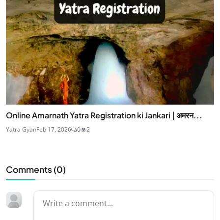
Online Amarnath Yatra Registration ki Jankari | अमरन...
Yatra Gyan
Feb 17, 2026
0
2
Comments (
0
)