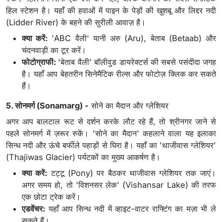
हिल स्टेशन है। यहाँ की हवाओं में पाइन के पेड़ों की खुशबू और लिद्दर नदी
(Lidder River) के बहने की सुरीली आवाज़ है।
क्या करें:
'ABC वैली' यानी अरु (Aru), बेताब (Betaab) और
चंदनवाड़ी का टूर करें।
फोटोग्राफी:
'बेताब वैली' बॉलीवुड डायरेक्टर्स की सबसे पसंदीदा जगह
है। यहाँ आप बेहतरीन सिनेमैटिक रील्स और फोटोज़ क्लिक कर सकते
हैं।
5. सोनमर्ग (Sonamarg) -
सोने का मैदान और ग्लेशियर
अगर आप बालटाल रूट से दर्शन करके लौट रहे हैं, तो श्रीनगर जाने से
पहले सोनमर्ग में ज़रूर रुकें। 'सोने का मैदान' कहलाने वाला यह इलाका
सिन्ध नदी और ऊंचे बर्फीले पहाड़ों से घिरा है। यहाँ का 'थाजीवास ग्लेशियर'
(Thajiwas Glacier) पर्यटकों का मुख्य आकर्षण है।
क्या करें:
टट्टू (Pony) पर बैठकर थाजीवास ग्लेशियर तक जाएं।
अगर समय हो, तो 'विशनसर लेक' (Vishansar Lake) की तरफ
एक छोटा ट्रेक करें।
एडवेंचर:
यहाँ आप सिन्ध नदी में व्हाइट-वाटर राफ्टिंग का मज़ा भी ले
सकते हैं।