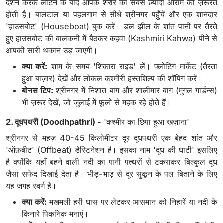
दर्शन करके लौटने के बाद आपके शरीर को सबसे ज़्यादा आराम की ज़रूरत
होती है। बालटाल या पहलगाम से सीधे श्रीनगर पहुँचें और एक शानदार
'हाउसबोट' (Houseboat) बुक करें। डल झील के शांत पानी पर तैरते
हुए हाउसबोट की बालकनी में बैठकर कहवा (Kashmiri Kahwa) पीने से
आपकी सारी थकान उड़ जाएगी।
क्या करें:
शाम के समय 'शिकारा राइड' लें। फ्लोटिंग मार्केट (तैरता
हुआ बाज़ार) देखें और लोकल कश्मीरी हस्तशिल्प की शॉपिंग करें।
बोनस टिप:
श्रीनगर में निशात बाग और शालीमार बाग (मुगल गार्डन्स)
भी ज़रूर देखें, जो जुलाई में फूलों से महक रहे होते हैं।
2. दूधपथरी (Doodhpathri) -
'कश्मीर का छिपा हुआ खज़ाना'
श्रीनगर से महज़ 40-45 किलोमीटर दूर दूधपथरी एक बेहद शांत और
'ऑफ़बीट' (Offbeat) डेस्टिनेशन है। इसका नाम 'दूध की घाटी' इसलिए
है क्योंकि यहाँ बहने वाली नदी का पानी पत्थरों से टकराकर बिल्कुल दूध
जैसा सफेद दिखाई देता है। भीड़-भाड़ से दूर सुकून के पल बिताने के लिए
यह जगह स्वर्ग है।
क्या करें:
मखमली हरी घास पर लेटकर आसमान को निहारें या नदी के
किनारे पिकनिक मनाएं।